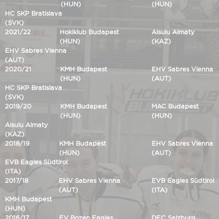
(HUN)
(HUN)
HC SKP Bratislava
(SVK)
2021/22
Hokiklub Budapest
Aisulu Almaty
(HUN)
(KAZ)
EHV Sabres Vienna
(AUT)
2020/21
KMH Budapest
EHV Sabres Vienna
(HUN)
(AUT)
HC SKP Bratislava
(SVK)
2019/20
KMH Budapest
MAC Budapest
(HUN)
(HUN)
Aisulu Almaty
(KAZ)
2018/19
KMH Budapest
EHV Sabres Vienna
(HUN)
(AUT)
EVB Eagles Südtirol
(ITA)
2017/18
EHV Sabres Vienna
EVB Eagles Südtirol
(AUT)
(ITA)
KMH Budapest
(HUN)
2016/17
EV Bozen Eagles
DEC Salzburg