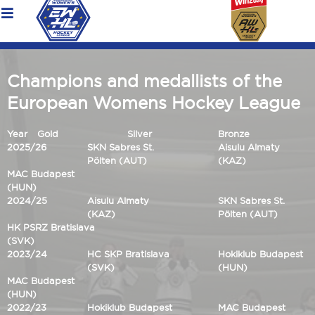
Champions and medallists of the
European Womens Hockey League
Year
Gold
Silver
Bronze
2025/26
SKN Sabres St.
Aisulu Almaty
Pölten (AUT)
(KAZ)
MAC Budapest
(HUN)
2024/25
Aisulu Almaty
SKN Sabres St.
(KAZ)
Pölten (AUT)
HK PSRZ Bratislava
(SVK)
2023/24
HC SKP Bratislava
Hokiklub Budapest
(SVK)
(HUN)
MAC Budapest
(HUN)
2022/23
Hokiklub Budapest
MAC Budapest