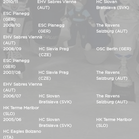
2010/11
EHV Sabres Vienna
HC Slovan
(AUT)
Bratislava (SVK)
ESC Planegg
(GER)
2009/10
ESC Planegg
The Ravens
(GER)
Salzburg (AUT)
EHV Sabres Vienna
(AUT)
2008/09
HC Slavia Prag
OSC Berlin (GER)
(CZE)
ESC Planegg
(GER)
2007/08
HC Slavia Prag
The Ravens
(CZE)
Salzburg (AUT)
EHV Sabres Vienna
(AUT)
2006/07
HC Slovan
The Ravens
Bratislava (SVK)
Salzburg (AUT)
HK Terme Maribor
(SLO)
2005/06
HC Slovan
HK Terme Maribor
Bratislava (SVK)
(SLO)
HC Eagles Bolzano
(ITA)