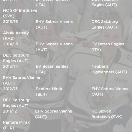
(ITA)
Eagles (AUT)
HC SKP Bratislava
(SVK)
2015/16
EHV Sabres Vienna
DEC Salzburg
(AUT)
Eagles (AUT)
Aisulu Almaty
(KAZ)
2014/15
EHV Sabres Vienna
EV Bozen Eagles
(AUT)
(ITA)
DEC Salzburg
Eagles (AUT)
2013/14
EV Bozen Eagles
Neuberg
(ITA)
Highlanders (AUT)
EHV Sabres Vienna
(AUT)
2012/13
Pantera Minsk
EHV Sabres Vienna
(BLR)
(AUT)
DEC Salzburg
Eagles (AUT)
2011/12
EHV Sabres Vienna
HC Slovan
(AUT)
Bratislava (SVK)
Pantera Minsk
(BLR)